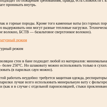
 подходит по пожарным требованиям, правда, есть сложности с 
лаге проникать внутрь.
ак и горные породы. Кроме того каменные ваты (из горных поро
, что выдерживать они могут разные тепловые нагрузки. Техниче
е волокно, БСТВ — базальтовое сверхтонкое волокно).
атурный режим
изоляции стен в бане подходит любой из материалов: минимальн
 — более 250°C. Но шлаковату можно использовать только в сухи
зовать (в парилках саун можно).
атой работать неудобно: требуется защитная одежда, респиратор
 парилки лучше всего использовать минеральную вату с фольги
(как и в случае с отдельной пароизоляцией, стыки проклеивают