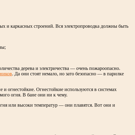
ных и каркасных строений. Вся электропроводка должны быть
ны;
оличества дерева и электричества — очень пожароопасно.
ьников
. Да они стоят немало, но зато безопасно — в парилке
ие и огнестойкие. Огнестойкие используются в системах
го огня. В бане они ни к чему.
огня или высоки температур — они плавятся. Вот они и