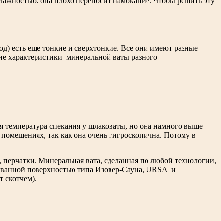
влажностью: она плохо переносит намокание. Чтобы решить эту
д) есть еще тонкие и сверхтонкие. Все они имеют разные
ские характеристики минеральной ваты разного
ая температура спекания у шлаковаты, но она намного выше
х помещениях, так как она очень гигроскопична. Потому в
ы, перчатки. Минеральная вата, сделанная по любой технологии,
рованной поверхностью типа Изовер-Сауна, URSA и
 скотчем).