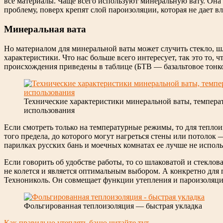
все материалы. Чаще всего используют минеральную вату. Она
проблему, поверх крепят слой пароизоляции, которая не дает в
Минеральная вата
Но материалом для минеральной ваты может случить стекло, шл
характеристики. Что нас больше всего интересует, так это то
происхождения приведены в таблице (БТВ — базальтовое тонко
Технические характеристики минеральной ваты, темпер
использования
Если смотреть только на температурные режимы, то для тепло
того предела, до которого могут нагреться стены или потолок
парилках русских бань и моечных комнатах ее лучше не исполь
Если говорить об удобстве работы, то со шлаковатой и стеклов
не колется и является оптимальным выбором. А конкретно для
Технониколь. Он совмещает функции утепления и пароизоляции 
Фольгированная теплоизоляция — быстрая укладка
Как правильно утеплять баню читайте тут.