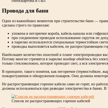
гипоскартона и ГВЛ
Провода для бани
Один из важнейших моментов при строительстве бани — прави
сделана строго по правилам:
уложена в негорючие короба, кабель-каналы или гофрошл
при соединении проводов использование скруток не допу
в парилке используются специальные термостойкие свет
проводка выполняется кабелем, не распространяющим го
Наибольшее количество опасений в плане электропроводки выз
Потому многие стремятся в парилке вообще обойтись без элект
только стекловолокно, которое проводит свет, а вся электричес
В принципе, такого понятия, как негорючие (термостойкие, жа
пожаротушения и обнаружения пожаров. Они должны некоторое 
Не распространяющие горение кабели сами не горят, но работа
должны использоваться при разводке электричества в банях. В
Список не распространяющих горение кабелей