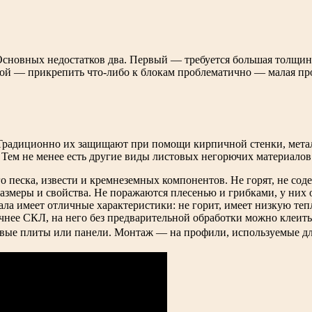
сновных недостатков два. Первый — требуется большая толщина 
ой — прикрепить что-либо к блокам проблематично — малая про
 Традиционно их защищают при помощи кирпичной стенки, метал
 Тем не менее есть другие виды листовых негорючих материалов
 песка, извести и кремнеземных компонентов. Не горят, не сод
азмеры и свойства. Не поражаются плесенью и грибками, у них 
ла имеет отличные характеристики: не горит, имеет низкую тепл
очнее СКЛ, на него без предварительной обработки можно клеить
вые плиты или панели. Монтаж — на профили, используемые дл