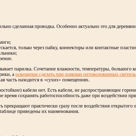
льно сделанная проводка. Особенно актуально это для деревян
анги;
скается, только через пайку, коннекторы или контактные пласти
ильники;
рение.
ывает парилка. Сочетание влажности, температуры, большого к
рики, а
о
свещение сделать при помощи оптоволоконных светил
кая часть находится в «сухих» помещениях.
ростойкие) кабели нет. Есть кабели, не распространяющие горен
время сохранять работоспособность даже при воздействии прямо
ть прекращают практически сразу после воздействия открытого 
 таблице приведены их наименования.