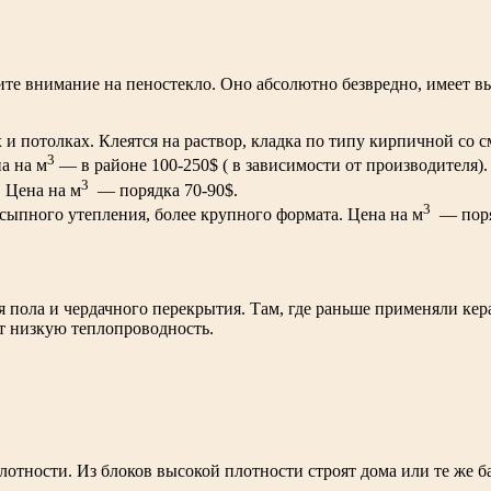
ите внимание на пеностекло. Оно абсолютно безвредно, имеет вы
 потолках. Клеятся на раствор, кладка по типу кирпичной со с
3
а на м
— в районе 100-250$ ( в зависимости от производителя).
3
 Цена на м
— порядка 70-90$.
3
сыпного утепления, более крупного формата. Цена на м
— поря
я пола и чердачного перекрытия. Там, где раньше применяли ке
т низкую теплопроводность.
отности. Из блоков высокой плотности строят дома или те же ба