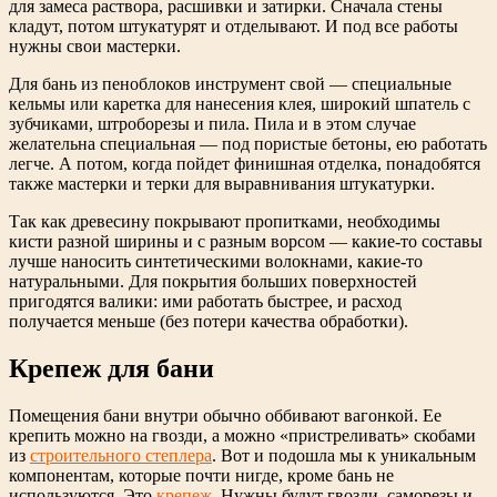
для замеса раствора, расшивки и затирки. Сначала стены
кладут, потом штукатурят и отделывают. И под все работы
нужны свои мастерки.
Для бань из пеноблоков инструмент свой — специальные
кельмы или каретка для нанесения клея, широкий шпатель с
зубчиками, штроборезы и пила. Пила и в этом случае
желательна специальная — под пористые бетоны, ею работать
легче. А потом, когда пойдет финишная отделка, понадобятся
также мастерки и терки для выравнивания штукатурки.
Так как древесину покрывают пропитками, необходимы
кисти разной ширины и с разным ворсом — какие-то составы
лучше наносить синтетическими волокнами, какие-то
натуральными. Для покрытия больших поверхностей
пригодятся валики: ими работать быстрее, и расход
получается меньше (без потери качества обработки).
Крепеж для бани
Помещения бани внутри обычно оббивают вагонкой. Ее
крепить можно на гвозди, а можно «пристреливать» скобами
из
строительного степлера
. Вот и подошла мы к уникальным
компонентам, которые почти нигде, кроме бань не
используются. Это
крепеж
. Нужны будут гвозди, саморезы и