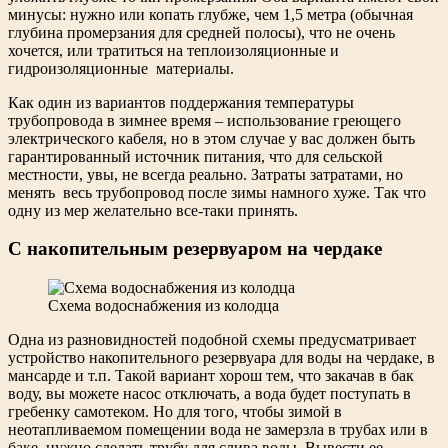
минусы: нужно или копать глубже, чем 1,5 метра (обычная
глубина промерзания для средней полосы), что не очень
хочется, или тратиться на теплоизоляционные и
гидроизоляционные материалы.
Как один из вариантов поддержания температуры
трубопровода в зимнее время – использование греющего
электрического кабеля, но в этом случае у вас должен быть
гарантированный источник питания, что для сельской
местности, увы, не всегда реально. Затраты затратами, но
менять весь трубопровод после зимы намного хуже. Так что
одну из мер желательно все-таки принять.
С накопительным резервуаром на чердаке
Cхема водоснабжения из колодца
Одна из разновидностей подобной схемы предусматривает
устройство накопительного резервуара для воды на чердаке, в
мансарде и т.п. Такой вариант хорош тем, что закачав в бак
воду, вы можете насос отключать, а вода будет поступать в
гребенку самотеком. Но для того, чтобы зимой в
неотапливаемом помещении вода не замерзла в трубах или в
баке, нужно сделать трубу для слива воды. Вывести ее