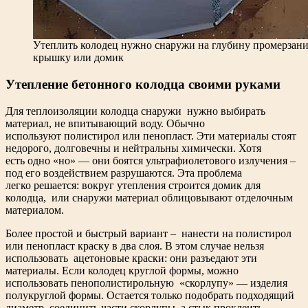
Утеплить колодец нужно снаружи на глубину промерзания
крышку или домик
Утепление бетонного колодца своими руками
Для теплоизоляции колодца снаружи нужно выбирать
материал, не впитывающий воду. Обычно
используют полистирол или пенопласт. Эти материалы стоят
недорого, долговечны и нейтральны химически. Хотя
есть одно «но» — они боятся ультрафиолетового излучения –
под его воздействием разрушаются. Эта проблема
легко решается: вокруг утепления строится домик для
колодца, или снаружи материал облицовывают отделочным
материалом.
Более простой и быстрый вариант – нанести на полистирол
или пенопласт краску в два слоя. В этом случае нельзя
использовать ацетоновые краски: они разъедают эти
материалы. Если колодец круглой формы, можно
использовать пенополистирольную «скорлупу» — изделия
полукруглой формы. Остается только подобрать подходящий
диаметр, соединить части скорлупы, а стык проклеить