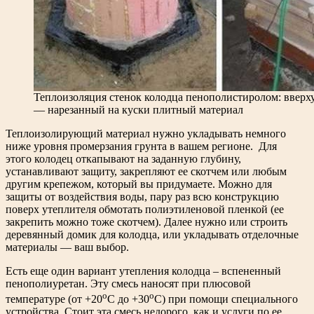
Теплоизоляция стенок колодца пенополистиролом: вверху
— нарезанный на куски плитный материал
Теплоизолирующий материал нужно укладывать немного
ниже уровня промерзания грунта в вашем регионе. Для
этого колодец откапывают на заданную глубину,
устанавливают защиту, закрепляют ее скотчем или любым
другим крепежом, который вы придумаете. Можно для
защиты от воздействия воды, пару раз всю конструкцию
поверх утеплителя обмотать полиэтиленовой пленкой (ее
закрепить можно тоже скотчем). Далее нужно или строить
деревянный домик для колодца, или укладывать отделочные
материалы — ваш выбор.
Есть еще один вариант утепления колодца – вспененный
пенополиуретан. Эту смесь наносят при плюсовой
о
о
температуре (от +20
С до +30
С) при помощи специального
устройства. Стоит эта смесь недорого, как и услуги по ее