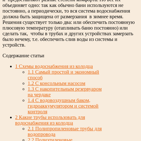
объединяет одно: так как обычно бани используются не
постоянно, а периодически, то вся система водоснабжения
должна быть защищена от размерзания в зимнее время.
Решения существует только два: или обеспечить постоянную
плюсовую температуру (отапливать баню постоянно) или
сделать так, чтобы в трубах и других устройствах замерзать
было нечему, т.е. обеспечить слив воды из системы и
устройств.
Содержание статьи
1
Схемы водоснабжения из колодца
1.1
Самый простой и экономный
способ
1.2
С консольным насосом
1.3
С накопительным резервуаром
на чердаке
1.4
С водовоздушным баком,
гидроаккумулятором и системой
контроля
2
Какие трубы использовать для
водоснабжения из колодца
2.1
Полипропиленовые трубы для
водопровода
2.2
Полиэтиленовые