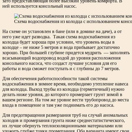
зато предоставляющая более высокий уровень комфорта. В
ней используется консольный насос.
Cхема водоснабжения из колодца с использованием консо
На схеме он установлен в бане (или в домике на даче), а от
него уже идет разводка. Такая схема водоснабжения из
колодца будет хороша при условии, что уровень воды в
колодце – не ниже 5 метров и вода прибывает достаточно
хорошо. При большей глубине придется мудрить — заполнять
всасывающий водопровод водой до уровня расположения
консольного насоса, что создаст лучшие условия для его
работы и вода сможет поступать и с глубины до 7 метров.
Для обеспечения работоспособности такой системы
водоснабжения в зимнее время, необходимо утепление навеса
для колодца. Выход трубы из колодца (герметичный) нужно
делать ниже уровня, до которого промерзает грунт зимой в
вашем регионе. На том же уровне вести трубопровод до места
входа в помещение и там уже поднимать его до насоса.
Для предотвращения размерзания труб на случай аномальных
холодов и промерзания грунта ниже среднестатистического,
их лучше обернуть теплоизоляционными материалами или
уложить глубже точки промерзания. Оба варианта имеют свои