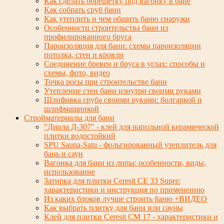
Как сделать обрешетку под вагонку в бане
Как собрать сруб бани
Как утеплить и чем обшить баню снаружи
Особенности строительства бани из
профилированного бруса
Пароизоляция для бани: схемы пароизоляции
потолка, стен и кровли
Соединение бревен и бруса в углах: способы и
схемы, фото, видео
Точка росы при строительстве бани
Утепление стен бани изнутри своими руками
Шлифовка сруба своими руками: болгаркой и
шлифмашинкой
Стройматериалы для бани
"Диола Д-307" - клей для напольной керамической
плитки водостойкий
SPU Sauna-Satu - фольгированный утеплитель для
бань и саун
Вагонка для бани из липы: особенности, виды,
использование
Затирка для плитки Ceresit СЕ 33 Super:
характеристики и инструкция по применению
Из каких блоков лучше строить баню +ВИДЕО
Как выбрать плитку для бани или сауны
Клей для плитки Ceresit СМ 17 - характеристики и