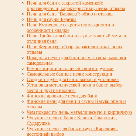
Печи для бани с закрытой каменкой:
производители, характеристики, цены, отзывы
Печи для бань "Варвара": обзор и отзывы
Печи для сауны Березка
Печи Кузнецова: секреты популярности и
особенности кладки
Печи Тройка для бани и сауны: толстый металл,
отличная баня
Печи Ферингер: обзор, характеристики, цены,
отзывы
Походная печка для бани: из магазина, каменки,
самодельная
Ремонт кирпичных печей своими руками
Самодельные банные печи: конструкции
Сэндвич труба для бани: выбор и установка
Установка металлической печи в баню: выбор
места и другие нюансы
Финские дровяные печи для бани
Финские печи для бани и сауны Harvia: обзор и
отзывы
Чем покрасить печь, металлическую и кирпичную
Чугунные печи в баню: Калита, Сварожич,
Сударушка
Чугунные печи для бань и саун «Карелия» -
достойный выбор