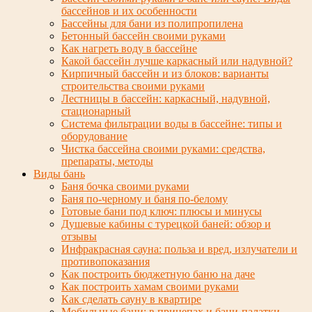
бассейнов и их особенности
Бассейны для бани из полипропилена
Бетонный бассейн своими руками
Как нагреть воду в бассейне
Какой бассейн лучше каркасный или надувной?
Кирпичный бассейн и из блоков: варианты
строительства своими руками
Лестницы в бассейн: каркасный, надувной,
стационарный
Система фильтрации воды в бассейне: типы и
оборудование
Чистка бассейна своими руками: средства,
препараты, методы
Виды бань
Баня бочка своими руками
Баня по-черному и баня по-белому
Готовые бани под ключ: плюсы и минусы
Душевые кабины с турецкой баней: обзор и
отзывы
Инфракрасная сауна: польза и вред, излучатели и
противопоказания
Как построить бюджетную баню на даче
Как построить хамам своими руками
Как сделать сауну в квартире
Мобильные бани: в прицепах и бани-палатки