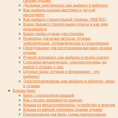
своими руками
Дисковая электропила: как выбрать и работать
Как выбрать кельмы-мастерки и другой
инструмент
Как выбрать строительный уровень +ВИДЕО
Какие бывают строительные отвесы и как ими
пользоваться
Какие скобы нужны для степлера
Ножницы для резки металла: ручные,
электрические, гидравлические и гильотинные
Оборудование для изготовления вагонки своими
руками
Ручной плиткорез: как выбрать и резать плитку
Степлеры механические, электростеплеры, их
выбор и отзывы о них
Цепные пилы: ручные и бензиновые - что
выбрать?
Электроплиткорезы: как выбрать и работать, цены
и отзывы
Крыша бани
Баня с односкатной крышей
Как сделать деревянную кровлю
Крыша из металлочерепицы: устройство и монтаж
Крыша из мягкой черепицы своими руками
Пароизоляция для бани: схемы пароизоляции