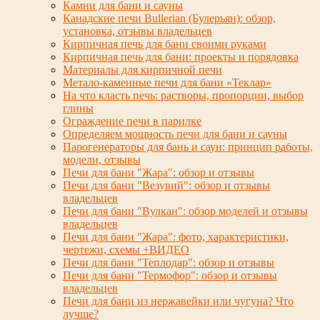
Камни для бани и сауны
Канадские печи Bullerian (Булерьян): обзор,
установка, отзывы владельцев
Кирпичная печь для бани своими руками
Кирпичная печь для бани: проекты и порядовка
Материалы для кирпичной печи
Метало-каменные печи для бани «Теклар»
На что класть печь: растворы, пропорции, выбор
глины
Ограждение печи в парилке
Определяем мощность печи для бани и сауны
Парогенераторы для бань и саун: принцип работы,
модели, отзывы
Печи для бани "Жара": обзор и отзывы
Печи для бани "Везувий": обзор и отзывы
владельцев
Печи для бани "Вулкан": обзор моделей и отзывы
владельцев
Печи для бани "Жара": фото, характеристики,
чертежи, схемы +ВИДЕО
Печи для бани "Теплодар": обзор и отзывы
Печи для бани "Термофор": обзор и отзывы
владельцев
Печи для бани из нержавейки или чугуна? Что
лучше?