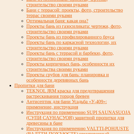
строительство своими руками
Бани с террасой: проекты, фото, строительство
террас своими руками
Оптимальная баня: какая она?
Проекты бань из газосиликата: чертежи, фото,
строительство своими руками
Проекты бань из профилированного бруса
Проекты бань по каркасной технологии, их
строительство своими руками
Проекты бань с террасой и барбекю, фото,
строительство своими руками
Проекты кирпичных бань, особенности их
строительства своими руками
Проекты срубов для бань: планировка и
особенности деревянных бань
Пропитки для бани
TEKNOL JRM краска для предотвращения
растрескивания торцов бревен
Антисептик для бани Усадьба «У-409»:
применение, инструкция
Инструкция по применению SUPI SAUNASUOJA
(СУПИ САУНАСУОЯ) защитной пропитки для
древесины в бане
Инструкция по применению VALTTI-POHJUSTE
(ВАЛТТИ-ПОХЪЮСТЕ) грунтовочный