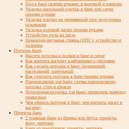
Пол в бане своими руками: в моечной и парилке
Укладка напольной плитки в бане или сауне
своими руками
Укладка плитки на деревянный пол: подготовка
основания
Укладка половой доски своими руками
Устройство пола на лагах
Цементно-песчаная стяжка (ЦПС): устройство и
толщина
Потолок бани
Высота потолка и полков в бане и сауне
Как крепить вагонку кляймерами и гвоздями
Как сделать потолок в бане: подшивной,
настильный, панельный
Как утеплить потолок в бане своими руками
Пароизоляция для бани: схемы пароизоляции
потолка, стен и кровли
Потолочная разделка для бани: проводим дымоход
правильно
Чем обшить потолок в бане, чем крепить доску и
вагонку
Проекты бань
2 этажные бани из бревна или бруса: проекты,
фото, чертежи
Бани из пеноблоков: проекты, чертежи,