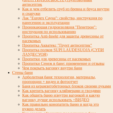
антисептик
Как и чем отбелить сруб из бревна и бруса внутри
и снаружи
Лак "Eurotex Cауна": свойства, инструкция по
нанесению и эксплуатации
Проникающая гидроизоляция "Пенетрон":
инструкция по использованию
Пропитка Anti-Insekt для защиты древесины от
насекомых
Пропитка Акватекс "Грунт антисептик"
Пропитка полков SUPI LAUDESUOJA (СУПИ
ЛАУДЕСУОЯ)
Пропитки для древесины от насекомых
Пропитки Сенеж в бане: применение и отзывы
Чем покрыть вагонку внутри бани
Стены бани
Арболитная баня: технологии, материалы,
пропорции + видео и фотоотчет
Баня из керамзитобетонных блоков своими руками
Как крепить вагонку кляймерами и гвоздями
Как обшить баню изнутри вагонкой и какую
вагонку лучше использовать +ВИДЕО
Как правильно конопатить баню и когда это
нужно делать