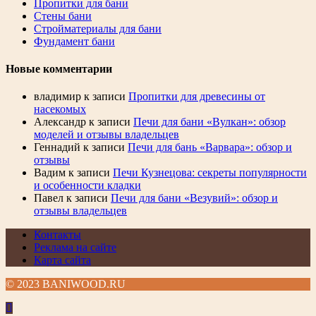
Пропитки для бани
Стены бани
Стройматериалы для бани
Фундамент бани
Новые комментарии
владимир
к записи
Пропитки для древесины от
насекомых
Александр
к записи
Печи для бани «Вулкан»: обзор
моделей и отзывы владельцев
Геннадий
к записи
Печи для бань «Варвара»: обзор и
отзывы
Вадим
к записи
Печи Кузнецова: секреты популярности
и особенности кладки
Павел
к записи
Печи для бани «Везувий»: обзор и
отзывы владельцев
Контакты
Реклама на сайте
Карта сайта
© 2023 BANIWOOD.RU