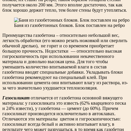
получается около 200 мм. Этого вполне достаточно, так как
блок хорошо держит тепло, тем более стены будут утепляться.
Баня из газобетонных блоков. Блок поставлен на ребро
Преимущества газобетона – относительно небольшой вес,
легкость обработки (его можно резать ножовкой или сверлить
обычной дрелью), не горит и со временем приобретает
большую прочность. Недостатки — относительно высокая
гигроскопичность при использовании некачественного
материала и довольно высокая цена. Для того чтобы
уменьшить количество впитываемой влаги в состав
газобетона вводят специальные добавки. Укладывать блоки
газобетона рекомендуют на специальный клей. При
использовании цемента они впитывают влагу из раствора, из-
за чего значительно ухудшается теплоизоляция.
Газосиликат
отличается от газобетона основной вяжущего
материала: у газосиликата это известь (62% кварцевого песка
и 24% извести), у газобетона — цемент (до 60%). Причем
газосиликат производится исключительно в автоклавах.
Отличаются эти материалы цветом и гигроскопичностью:
газосиликат всегда белый и активно впитывает влагу, в
результате чего может разрушаться, в то время как газобетон