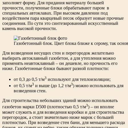
заполняет форму. Для придания материалу большей
прочности, полученные блоки обрабатывают паром в
специальных автоклавах. При высоком давлении под
воздействием пара кварцевый песок образует новые прочные
соединения. По сути это синтезированный искусственный
камень высокой прочности.
Газобетонный блок. Цвет блока ближе к серому, так осн
Для возведения несущих стен и перегородок желательно
выбирать автоклавный газобетон, а для утепления можно
применять неавтоклавный – он дешевле, но прочность его
ниже. Газобетонные блоки бывают разной плотности:
3
от 0,3 до 0,5 т/м
используют для теплоизоляции;
3
3
от 0,5 т/м
и выше (до 1,2 т/м
) можно использовать для
возведения стен.
Для строительства небольших зданий можно использовать
3
газобетон марки D500 (плотностью 0,5 т/м
) – он вполне
может служить и для возведения коробки и для строительства
перегородок, а стоит значительно ниже марок с большей
плотностью. При возведение стен бани, для меньшего расхода
блоков, их ставят на ребро, таким образом толщина стенки