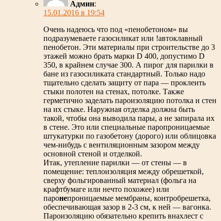
Админ
:
15.01.2016 в 19:54
Очень надеюсь что под «пенобетоном» вы
подразумеваете газосиликат или !автоклавный
пенобетон. Эти материалы при строительстве до 3
этажей можно брать марки D 400, допустимо D
350, в крайнем случае 300. А пирог для парилки в
бане из газосиликата стандартный. Только надо
тщательно сделать защиту от пара — проклеить
стыки полотен на стенах, потолке. Также
герметично заделать пароизоляцию потолка и стен
на их стыке. Наружная отделка должна быть
такой, чтобы она выводила пары, а не запирала их
в стене. Это или специальные паропроницаемые
штукатурки по газобетону (дорого) или облицовка
чем-нибудь с вентиляционным зазором между
основной стеной и отделкой.
Итак, утепление парилки — от стены — в
помещение: теплоизоляция между обрешеткой,
сверху фольгированный материал (фольга на
крафтбумаге или нечто похожее) или
паро
не
проницаемые мембраны, контробрешетка,
обеспечивающая зазор в 2-3 см, к ней — вагонка.
Пароизоляцию обязательно крепить внахлест с