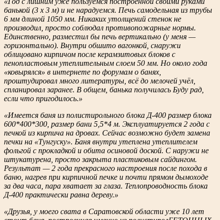
«Год с лишним уже пользуемся построенной своими руками
банькой (3 х 3 м) и не нарадуемся. Печь самодельная из трубы
6 мм длиной 1050 мм. Никаких утолщений стенок не
производил, просто соблюдал противопожарные нормы.
Единственно, разместил бы печь вертикально (у меня —
горизонтально). Внутри обшито вагонкой, снаружи
облицовано кирпичом после керамзитовых блоков с
пенопластовым утеплительным слоем 50 мм. Но около года
«ковырялся» в интернете по форумам о банях,
проштудировал много литературы, всё до мелочей учёл,
спланировал заранее. В общем, банька получилась Буду рад,
если что пригодилось.»
«Имеется баня из полистирольного блока Д-400 размер блока
600*400*300, размер бани 5,5*4 м. Эксплуатируется 2 года с
печкой из кирпича на дровах. Сейчас возможно будет замена
печки на «Тунгуску». Баня внутри утеплена утеплителем
фольгой с прокладкой и обита осиновой доской. С наружи не
штукатурена, просто закрыта пластиковым сайдингом.
Результат — 2 года прекрасного настроения после похода в
баню, нагрев при кирпичной печке и почти прямом дымоходе
за два часа, пара хватает за глаза. Теплопроводность блока
Д-400 практически равна дереву.»
«Друзья, у моего свата в Саратовской области уже 10 лет