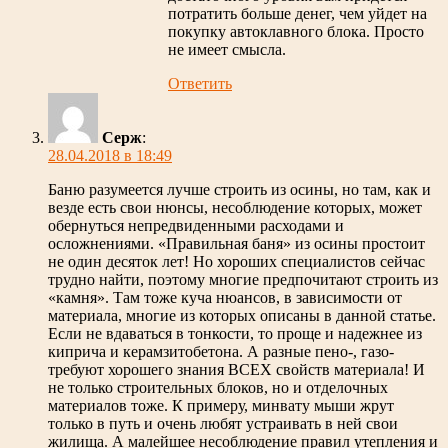
потратить больше денег, чем уйдет на
покупку автоклавного блока. Просто
не имеет смысла.
Ответить
Серж
:
28.04.2018 в 18:49
Баню разумеется лучше строить из осины, но там, как и
везде есть свои нюнсы, несоблюдение которых, может
обернуться непредвиденными расходами и
осложнениями. «Правильная баня» из осины простоит
не один десяток лет! Но хороших специалистов сейчас
трудно найти, поэтому многие предпочитают строить из
«камня». Там тоже куча нюансов, в зависимости от
материала, многие из которых описаны в данной статье.
Если не вдаваться в тонкости, то проще и надежнее из
киприча и керамзитобетона. А разные пено-, газо-
требуют хорошего знания ВСЕХ свойств материала! И
не только строительных блоков, но и отделочных
материалов тоже. К примеру, минвату мыши жрут
только в путь и очень любят устраивать в ней свои
жилища. А малейшее несоблюдение правил утепления и