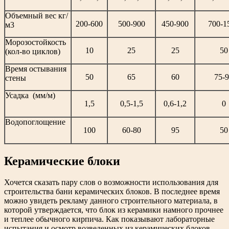
Объемный вес кг/
200-600
500-900
450-900
700-1
м3
Морозостойкость
10
25
25
50
(кол-во циклов)
Время остывания
50
65
60
75-
стены
Усадка (мм/м)
1,5
0,5-1,5
0,6-1,2
0
Водопоглощение
100
60-80
95
50
Керамические блоки
Хочется сказать пару слов о возможности использования для
строительства бани керамических блоков. В последнее время
можно увидеть рекламу данного строительного материала, в
которой утверждается, что блок из керамики намного прочнее
и теплее обычного кирпича. Как показывают лабораторные
испытания и осмотр возведенных из керамических блоков