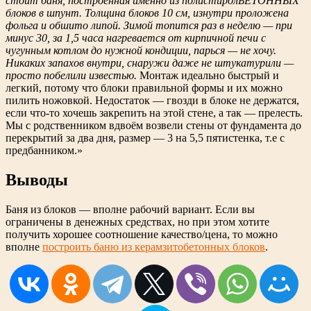
стоит баня, построенная именно из полистиролБЕТОННЫХ
блоков в шпунт. Толщина блоков 10 см, изнутри проложена
фольга и обшито липой. Зимой топится раз в неделю — при
минус 30, за 1,5 часа нагревается от кирпичной печи с
чугунным котлом до нужной кондиции, парься — не хочу.
Никаких запахов внутри, снаружи даже не штукатурили —
просто побелили известью.
Монтаж идеально быстрый и
легкий, потому что блоки правильной формы и их можно
пилить ножовкой. Недостаток — гвозди в блоке не держатся,
если что-то хочешь закрепить на этой стене, а так — прелесть.
Мы с родственником вдвоём возвели стены от фундамента до
перекрытий за два дня, размер — 3 на 5,5 пятистенка, т.е с
предбанником.»
Выводы
Баня из блоков — вполне рабочий вариант. Если вы
ограничены в денежных средствах, но при этом хотите
получить хорошее соотношение качество/цена, то можно
вполне
построить баню из керамзитобетонных блоков
.