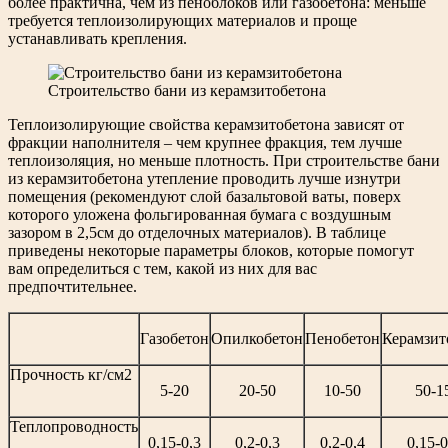
более практична, чем из пеноблоков или газобетона: меньше
требуется теплоизолирующих материалов и проще
устанавливать крепления.
Строительство бани из керамзитобетона
Теплоизолирующие свойства керамзитобетона зависят от
фракции наполнителя – чем крупнее фракция, тем лучше
теплоизоляция, но меньше плотность. При строительстве бани
из керамзитобетона утепление проводить лучше изнутри
помещения (рекомендуют слой базальтовой ваты, поверх
которого уложена фольгированная бумага с воздушным
зазором в 2,5см до отделочных материалов). В таблице
приведены некоторые параметры блоков, которые помогут
вам определиться с тем, какой из них для вас
предпочтительнее.
Газобетон
Опилкобетон
Пенобетон
Керамзит
Прочность кг/см2
5-20
20-50
10-50
50-1
Теплопроводность
0,15-0,3
0,2-0,3
0,2-0,4
0,15-0