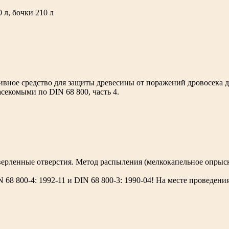
 л, бочки 210 л
вное средство для защиты древесины от поражений дровосека дом
секомыми по DIN 68 800, часть 4.
верленные отверстия. Метод распыления (мелкокапельное опрыс
8 800-4: 1992-11 и DIN 68 800-3: 1990-04! На месте проведения