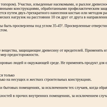
 топором). Участки, изъеденные насекомыми, и рыхлое древесно
вянными конструкциями, обработанными профилактическим защ
ется путем двух-/трехкратного нанесения кистью или методом 
еских нагрузок на расстоянии 10 см друг от друга в направлении
 быть просверлены под углом 35-45º. Просверленные отверстия з
ктом.
 вещества, защищающие древесину от вредителей. Применять их
 мер предосторожности.
доровью людей и окружающей среде. Не применять продукт для 
я только
ко на несущих и жестких строительных конструкциях.
и бытовых помещениях, за исключением тех случаев, когда обр
ностей в прочих внутренних помещениях, за исключением случа