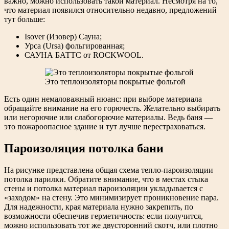
важно, можно использовать такой материал. Несмотря на то,
что материал появился относительно недавно, предложений
тут больше:
Isover (Изовер) Сауна;
Урса (Ursa) фольгированная;
САУНА БАТТС от ROCKWOOL.
Это теплоизоляторы покрытые фольгой
Есть один немаловажный нюанс: при выборе материала
обращайте внимание на его горючесть. Желательно выбирать
или негорючие или слабогорючие материалы. Ведь баня —
это пожароопасное здание и тут лучше перестраховаться.
Пароизоляция потолка бани
На рисунке представлена общая схема тепло-пароизоляции
потолка парилки. Обратите внимание, что в местах стыка
стены и потолка материал пароизоляции укладывается с
«заходом» на стену. Это минимизирует проникновение пара.
Для надежности, края материала нужно закрепить, по
возможности обеспечив герметичность: если получится,
можно использовать тот же двусторонний скотч, или плотно