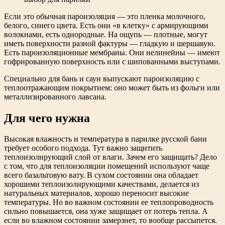
Если это обычная пароизоляция — это пленка молочного,
белого, синего цвета. Есть они «в клетку» с армирующими
волокнами, есть однородные. На ощупь — плотные, могут
иметь поверхности разной фактуры — гладкую и шершавую.
Есть пароизоляционные мембраны. Они нелинейны — имеют
гофрированную поверхность или с шипованными выступами.
Специально для бань и саун выпускают пароизоляцию с
теплоотражающим покрытием: оно может быть из фольги или
металлизированного лавсана.
Для чего нужна
Высокая влажность и температура в парилке русской бани
требует особого подхода. Тут важно защитить
теплоизолирующий слой от влаги. Зачем его защищать? Дело
с том, что для теплоизоляции помещений используют чаще
всего базальтовую вату. В сухом состоянии она обладает
хорошими теплоизолирующими качествами, делается из
натуральных материалов, хорошо переносит высокие
температуры. Но во важном состоянии ее теплопроводность
сильно повышается, она хуже защищает от потерь тепла. А
если во влажном состоянии замерзнет, то вообще рассыпется.