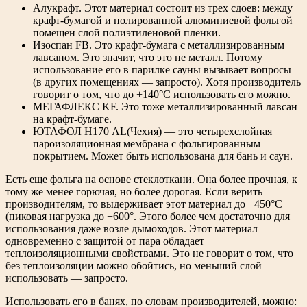
Алукрафт. Этот материал состоит из трех сдоев: между
крафт-бумагой и полированной алюминиевой фольгой
помещен слой полиэтиленовой пленки.
Изоспан FB. Это крафт-бумага с металлизированным
лавсаном. Это значит, что это не металл. Потому
использование его в парилке сауны вызывает вопросы
(в других помещениях — запросто). Хотя производитель
говорит о том, что до +140°C использовать его можно.
МЕГАФЛЕКС KF. Это тоже металлизированный лавсан
на крафт-бумаге.
ЮТАФОЛ Н170 AL(Чехия) — это четырехслойная
пароизоляционная мембрана с фольгированным
покрытием. Может быть использована для бань и саун.
Есть еще фольга на основе стеклоткани. Она более прочная, к
тому же менее горючая, но более дорогая. Если верить
производителям, то выдерживает этот материал до +450°C
(пиковая нагрузка до +600°. Этого более чем достаточно для
использования даже возле дымоходов. Этот материал
одновременно с защитой от пара обладает
теплоизоляционными свойствами. Это не говорит о том, что
без теплоизоляции можно обойтись, но меньший слой
использовать — запросто.
Использовать его в банях, по словам производителей, можно: