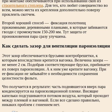
при монтаже обеспечиваются при использовании скоб из
строительного степлера
. Для тех, кто любит совершенство во
всем, можно места их крепления дополнительно поверху
проклеить скотчем.
Второй хороший способ — фиксация полотнищ
прижимными деревянными планками, в которые забиваются
гвозди с промежутком 150-200 мм. Тут защита от
проникновения пара сразу улучшена.
Как сделать зазор для вентиляции пароизоляции
Этот зазор обеспечивается брусьями контробрешетки, к
которым впоследствии крепится вагонка. Величина зазора —
не менее 2 см. Подобрав соответствующие бруски, прибиваете
их поверх пароизоляции. А к ним уже крепите вагонку. При
ее фиксации не забывайте о необходимости сохранения
целостности фольги.
Что получается в результате: часть поднявшегося вверх пара
конденсируется на пароизоляционной пленке. Висящие
капельки подсушиваются потоком воздуха, который проходит
между пленкой и вагонкой. Если все сделано правильно,
никаких проблем с гниением нет.