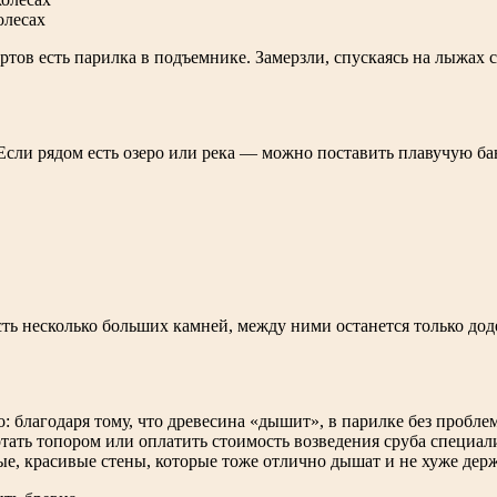
олесах
ов есть парилка в подъемнике. Замерзли, спускаясь на лыжах с 
 Если рядом есть озеро или река — можно поставить плавучую б
ть несколько больших камней, между ними останется только доде
но: благодаря тому, что древесина «дышит», в парилке без пробл
отать топором или оплатить стоимость возведения сруба специал
, красивые стены, которые тоже отлично дышат и не хуже держа