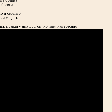
ь бревна
о и сердито
т, правда у них другой, но идея интересная.