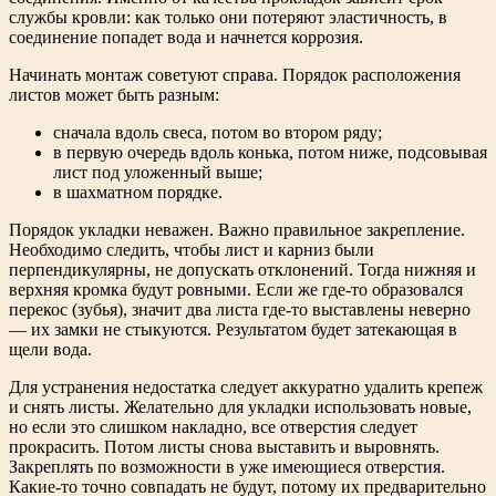
службы кровли: как только они потеряют эластичность, в
соединение попадет вода и начнется коррозия.
Начинать монтаж советуют справа. Порядок расположения
листов может быть разным:
сначала вдоль свеса, потом во втором ряду;
в первую очередь вдоль конька, потом ниже, подсовывая
лист под уложенный выше;
в шахматном порядке.
Порядок укладки неважен. Важно правильное закрепление.
Необходимо следить, чтобы лист и карниз были
перпендикулярны, не допускать отклонений. Тогда нижняя и
верхняя кромка будут ровными. Если же где-то образовался
перекос (зубья), значит два листа где-то выставлены неверно
— их замки не стыкуются. Результатом будет затекающая в
щели вода.
Для устранения недостатка следует аккуратно удалить крепеж
и снять листы. Желательно для укладки использовать новые,
но если это слишком накладно, все отверстия следует
прокрасить. Потом листы снова выставить и выровнять.
Закреплять по возможности в уже имеющиеся отверстия.
Какие-то точно совпадать не будут, потому их предварительно