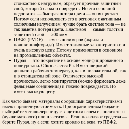
стойкостью к нагрузкам, образует прочный защитный
слой, который сложно повредить. Но его основной
недостаток — быстрая потеря цвета — он выцветает.
Потому если использовать его в регионах с активным
солнечным излучением, лучше брать светлые тона — не
так заметна потеря цвета. Пластизол — самый толстый
защитный слой — 200 мкм.
ПВФ2 (PVDF) — смесь полимеров (акрила и
поливинилфторида). Имеет отличные характеристики и
очень высокую цену. Потому применяется в основном
на промышленных объектах.
Пурал — это покрытие на основе модифицированного
полиуретана. Обозначается Pu. Имеет широкий
диапазон рабочих температур, как в положительной, так
и в отрицательной зоне. Отличается высокой
прочностью, легко монтируется (можно формовать даже
фальцевые соединения) и тяжело повреждается. Но
имеет высокую цену.
Как часто бывает, материалы с хорошими характеристиками
имеют приличную стоимость. При ограниченном бюджете
выбирайте метало-черепицу с защитным слоем из полиэстера
(лучше матового) или пластизола. Если позволяют средства —
берите Пурал, ну а если хотите кровлю на века, то ПВФ2.