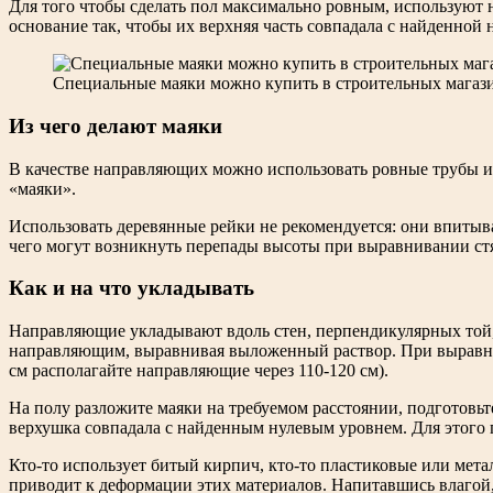
Для того чтобы сделать пол максимально ровным, используют 
основание так, чтобы их верхняя часть совпадала с найденной 
Специальные маяки можно купить в строительных магаз
Из чего делают маяки
В качестве направляющих можно использовать ровные трубы и
«маяки».
Использовать деревянные рейки не рекомендуется: они впитываю
чего могут возникнуть перепады высоты при выравнивании ст
Как и на что укладывать
Направляющие укладывают вдоль стен, перпендикулярных той, 
направляющим, выравнивая выложенный раствор. При выравниван
см располагайте направляющие через 110-120 см).
На полу разложите маяки на требуемом расстоянии, подготовь
верхушка совпадала с найденным нулевым уровнем. Для этого 
Кто-то использует битый кирпич, кто-то пластиковые или метал
приводит к деформации этих материалов. Напитавшись влагой,