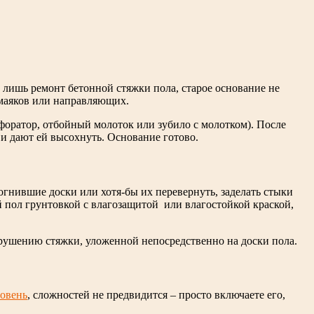
о лишь ремонт бетонной стяжки пола, старое основание не
 маяков или направляющих.
рфоратор, отбойный молоток или зубило с молотком). После
и дают ей высохнуть. Основание готово.
огнившие доски или хотя-бы их перевернуть, заделать стыки
й пол грунтовкой с влагозащитой или влагостойкой краской,
зрушению стяжки, уложенной непосредственно на доски пола.
овень
, сложностей не предвидится – просто включаете его,