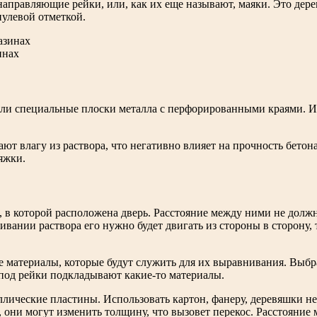
направляющие рейки, или, как их еще называют, маяки. Это дер
нулевой отметкой.
инах
ли специальные плоски металла с перфорированными краями. Их
т влагу из раствора, что негативно влияет на прочность бетона
яжки.
в которой расположена дверь. Расстояние между ними не должн
ии раствора его нужно будет двигать из стороны в сторону, так
те материалы, которые будут служить для их выравнивания. Выб
под рейки подкладывают какие-то материалы.
лические пластины. Использовать картон, фанеру, деревяшки не 
 они могут изменить толщину, что вызовет перекос. Расстояни