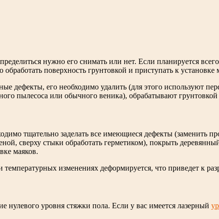
определиться нужно его снимать или нет. Если планируется всег
 обработать поверхность грунтовкой и приступать к установке
вные дефекты, его необходимо удалить (для этого используют пе
ого пылесоса или обычного веника), обрабатывают грунтовкой 
ходимо тщательно заделать все имеющиеся дефекты (заменить пр
еной, сверху стыки обработать герметиком), покрыть деревянны
вке маяков.
и температурных изменениях деформируется, что приведет к ра
е нулевого уровня стяжки пола. Если у вас имеется лазерный
ур