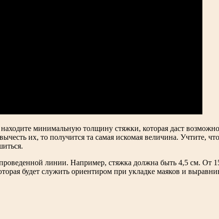
х, находите минимальную толщину стяжки, которая даст возможн
вычесть их, то получится та самая искомая величина. Учтите, чт
шиться.
роведенной линии. Например, стяжка должна быть 4,5 см. От 15
оторая будет служить ориентиром при укладке маяков и выравни