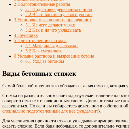
2
Подготовительные работы
2.1
Подготовка деревянного пола
2.2
Выставление нулевого уровня
3
Установка маяков или направляющих
3.1
Из чего делают маяки
3.2
Как и на что укладывать
4
Грунтовка
5
Приготовление раствора
5.1
Материалы для стяжки
5.2
Как смешивать
6
Укладка раствора и вызревание бетона
6.1
Уход за бетоном
Виды бетонных стяжек
Самой большой прочностью обладает связная стяжка, которая у
Стяжка на разделительном слое подразумевает наличие на ос
говорят о стяжке с изоляционным слоем. Дополнительные сло
разрушиться. Но если вы собираетесь делать пол в собственной
специально подготовленный для неё фундамент
).
Для увеличения прочности стяжки укладывают армировочную м
сказать сложно. Если баня небольшая, то дополнительно усили