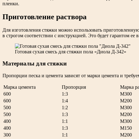
пленки.
Приготовление раствора
Для изготовления стяжки можно использовать приготовленную 
в строгом соответствии с инструкцией. Это будет гарантом ее 
Готовая сухая смесь для стяжки пола «Диола Д-342»
Материалы для стяжки
Пропорции песка и цемента зависят от марки цемента и требуе
Марка цемента
Пропорция
Марка р
600
1:3
М300
600
1:4
М200
500
1:2
М300
500
1:3
М200
400
1:1
М300
400
1:3
М150
300
1:1
М200