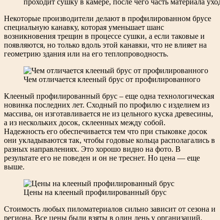
проходит сушку в камере, после чего часть материала ухо
Некоторые производители делают в профилированном брусе
специальную канавку, которая уменьшает шанс
возникновения трещин в процессе сушки, а если таковые и
появляются, но только вдоль этой канавки, что не влияет на
геометрию здания или на его теплопроводность.
Чем отличается клееный брус от профилированного
Клееный профилированный брус – еще одна технологическая
новинка последних лет. Сходный по профилю с изделием из
массива, он изготавливается не из цельного куска древесины,
а из нескольких досок, склеенных между собой.
Надежность его обеспечивается тем что при стыковке досок
они укладываются так, чтобы годовые кольца располагались в
разных направлениях. Это хорошо видно на фото. В
результате его не поведен и он не треснет. Но цена — еще
выше.
Цены на клееный профилированный брус
Стоимость любых пиломатериалов сильно зависит от сезона и
региона. Все цены были взяты в один день у организаций,