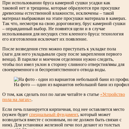
При использовании бруса камерной сушки усадки как
таковой нет и трещины, которые образуются при просушке
древесины естественной влажности, исключены – такой
материал выбракован на этапе просушки материала в камерах.
Так что, несмотря на свою дороговизну, брус камерной сушки
– оправданный выбор. Не появятся щели и в случае
использования для несущих стен клееного бруса: технология
его изготовления исключает их появление.
После возведения стен можно приступать к укладке пола
(лаги для него укладывали сразу после закрепления первого
венца). В парилке и моечном отделении нужно следить,
чтобы пол имел уклон в сторону сливного отверстия/ямы для
своевременного и беспрепятственного отвода воды.
На фото — один из вариантов небольшой бани из профил
О том, как сделать пол по лагам читайте в статье
«Устройство
пола на лагах»
.
Если печь планируется кирпичная, под нее оставляется место
(нужен будет
специальный фундамент
, который может
возводиться вместе с основным, но не должен быть связан с
ним). Для установки железной печи пол делают из толстых