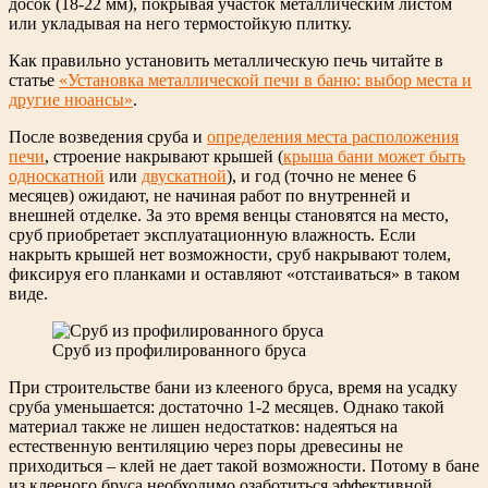
досок (18-22 мм), покрывая участок металлическим листом
или укладывая на него термостойкую плитку.
Как правильно установить металлическую печь читайте в
статье
«Установка металлической печи в баню: выбор места и
другие нюансы»
.
После возведения сруба и
определения места расположения
печи
, строение накрывают крышей (
крыша бани может быть
односкатной
или
двускатной
), и год (точно не менее 6
месяцев) ожидают, не начиная работ по внутренней и
внешней отделке. За это время венцы становятся на место,
сруб приобретает эксплуатационную влажность. Если
накрыть крышей нет возможности, сруб накрывают толем,
фиксируя его планками и оставляют «отстаиваться» в таком
виде.
Сруб из профилированного бруса
При строительстве бани из клееного бруса, время на усадку
сруба уменьшается: достаточно 1-2 месяцев. Однако такой
материал также не лишен недостатков: надеяться на
естественную вентиляцию через поры древесины не
приходиться – клей не дает такой возможности. Потому в бане
из клееного бруса необходимо озаботиться эффективной