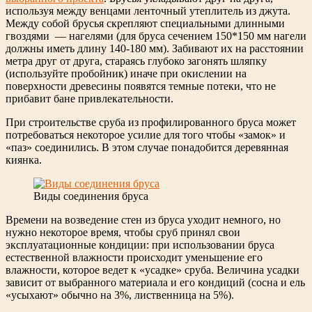
используя между венцами ленточный утеплитель из джута.
Между собой брусья скрепляют специальными длинными
гвоздями — нагелями (для бруса сечением 150*150 мм нагели
должны иметь длину 140-180 мм). Забивают их на расстоянии
метра друг от друга, стараясь глубоко загонять шляпку
(используйте пробойник) иначе при окислении на
поверхности древесины появятся темные потеки, что не
прибавит бане привлекательности.
При строительстве сруба из профилированного бруса может
потребоваться некоторое усилие для того чтобы «замок» и
«паз» соединились. В этом случае понадобится деревянная
киянка.
Виды соединения бруса
Времени на возведение стен из бруса уходит немного, но
нужно некоторое время, чтобы сруб принял свои
эксплуатационные кондиции: при использовании бруса
естественной влажности происходит уменьшение его
влажности, которое ведет к «усадке» сруба. Величина усадки
зависит от выбранного материала и его кондиций (сосна и ель
«усыхают» обычно на 3%, лиственница на 5%).