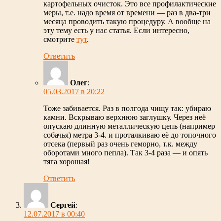
картофельных очисток. Это все профилактические
меры, т.е. надо время от времени — раз в два-три
месяца проводить такую процедуру. А вообще на
эту тему есть у нас статья. Если интересно,
смотрите
тут
.
Ответить
Олег
:
05.03.2017 в 20:22
Тоже забивается. Раз в полгода чищу так: убираю
камни. Вскрываю верхнюю заглушку. Через неё
опускаю длинную металлическую цепь (например
собачья) метра 3-4. и проталкиваю её до топочного
отсека (первый раз очень геморно, т.к. между
оборотами много пепла). Так 3-4 раза — и опять
тяга хорошая!
Ответить
Сергей
:
12.07.2017 в 00:40