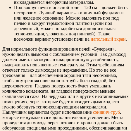
выкладывается негорючим материалом.
Пол вокруг печи в опасной зоне – 120 см – должен быть
негорючим. Лучший вариант – кирпичный фундамент
или железное основание. Можно выложить пол под
печью и вокруг термостойкой плиткой (если пол
деревянный, может понадобиться дополнительная
теплоизоляция, уложенная под плиткой). Также
возможен вариант установки печи на
напольный экран
.
Для нормального функционирования печей «Булерьян»,
нужно делать дымоход с соблюдением условий. Так дымоход
должен иметь высокую антикоррозионную устойчивость,
выдерживать повышенные температуры. Этим требованиям
отвечает только дымоходы из нержавейки. Но это не все
требования – для обеспечения хорошей тяги необходимо,
чтобы внутренняя поверхность трубы была гладкой, без
шероховатости. Гладкая поверхность будет уменьшать
количество конденсата, на гладкой поверхности меньше
скапливается сажа. На чердаках или в других неотапливаемых
помещениях, через которые будет проходить дымоход, его
нужно обернуть теплоизолирующими материалами.
Наилучшим вариантом будет использование
сэндвич-труб
,
которые не нуждаются в дополнительном утеплении. Места
проведения дымохода через потолок и кровлю должен быть
оборудован специальными проходниками, обеспечивающими