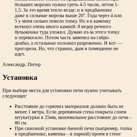
больших морозах нужно греть 4-5 часов, летом 1-
1,5. За это время тепло везде: и в предбаннике
даже в сильные морозы выше 20°. Года через 4 или
5 у меня сильно повело топку. Но я в каменку
воткнул очень много камней: 8 ведер речного
булыжника туда уложил. Думаю из-за этого топку
и перекосило. Потом часть заменил на габро-
диабаз, а остальные положил разреженно. И вот —
прогорела. Но, что странно, дым в помещение не
идет.
Александр, Питер
Установка
При выборе места для установки печи нужно учитывать
следующее:
Расстояние до горючих материалов должно быть не
менее 1 метра. Если деревянная стена покрыта слоем
штукатурки в 25мм, минимальное расстояние до печи –
80 см.
При сквозной установке банной печи (например, топка
в предбаннике, каменка – в парной) проем в стене