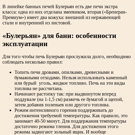
В линейке банных печей Булерьян есть две печи экстра
класса: одна из них отделана змеевиком, вторая («Бренеран-
Премиум») имеет два кожуха: внешний из нержавеющей
стали и внутренний из листовой.
«Булерьян» для бани: особенности
эксплуатации
Для того чтобы печь Булерьян прослужила долго, необходимо
соблюдать несколько правил:
Топить печи дровами, опилками, древесными и
бумажными отходами. Нельзя использовать каменный
или бурый уголь, жидкое топливо. Печь на эти виды
топлива не рассчитана.
Начинают растопку так: при выдвинутом вперед
поддувале (на 1-1,5 см) разжечь ее бумагой и щепой,
затем добавив поленьев или другого топлива.
Режим интенсивного горения поддерживать до
достижения требуемой температуры. Как правило, это
занимает 40-50 минут. Для поддержания температуры
достаточно режима тления. Для достижения этого
режима задвигают зольный ящик. И вообще