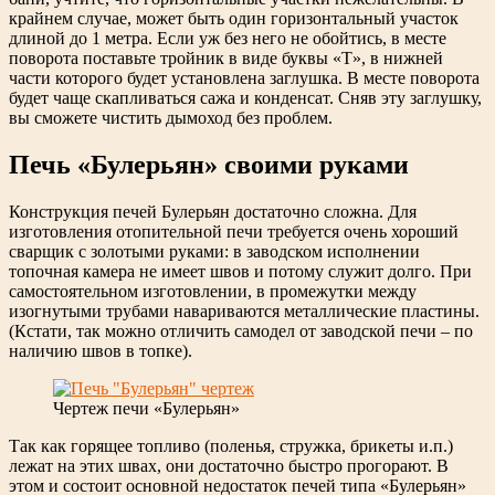
крайнем случае, может быть один горизонтальный участок
длиной до 1 метра. Если уж без него не обойтись, в месте
поворота поставьте тройник в виде буквы «Т», в нижней
части которого будет установлена заглушка. В месте поворота
будет чаще скапливаться сажа и конденсат. Сняв эту заглушку,
вы сможете чистить дымоход без проблем.
Печь «Булерьян» своими руками
Конструкция печей Булерьян достаточно сложна. Для
изготовления отопительной печи требуется очень хороший
сварщик с золотыми руками: в заводском исполнении
топочная камера не имеет швов и потому служит долго. При
самостоятельном изготовлении, в промежутки между
изогнутыми трубами навариваются металлические пластины.
(Кстати, так можно отличить самодел от заводской печи – по
наличию швов в топке).
Чертеж печи «Булерьян»
Так как горящее топливо (поленья, стружка, брикеты и.п.)
лежат на этих швах, они достаточно быстро прогорают. В
этом и состоит основной недостаток печей типа «Булерьян»