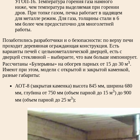
УГОП-16. Температура горения газа намного
ниже, чем температура выделяемая при горении
дров. При топке газом, печка работает в щадящем
для металле режим. Для газа, толщины стали в 6
мм более чем предостаточно для многолетней
работы.
Позаботились разработчики и о безопасности: по верху печи
проходит деревянная ограждающая конструкция. Есть
варианты печей с цельнометаллической дверцей, есть с
дверцей стеклянной – выбираете, что вам больше импонирует.
3
Рассчитаны «Булерьяны» на обогрев парных от 15 до 30 м
.
Имеют при этом, модели с открытой и закрытой каменкой,
разные габариты:
АОТ-8 (закрытая каменка) высота 845 мм, ширина 680
3
мм, глубина от 750 мм (объем парной до 15 м
) до 900
3
мм (объем парной до 25 м
);